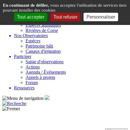
Panneau de gestion des cookies
En continuant de défiler,
vous acceptez l'utilisation de services tiers
pouvant installer des cookies
Présentation
Tout accepter
Tout refuser
Personnaliser
Espèces & Rivières de Corse
Espèces aquatiques
Rivières de Corse
Nos Observatoires
Espèces
Patrimoine bâti
Canaux d'irrigation
Participer
Saisie d'observations
Actions
Agenda / Événements
Appels à projets
Forum
Ressources