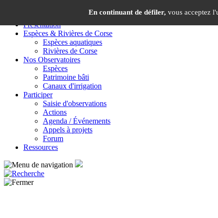
Panneau de gestion des cookies
En continuant de défiler,
vous acceptez l'u
Présentation
Espèces & Rivières de Corse
Espèces aquatiques
Rivières de Corse
Nos Observatoires
Espèces
Patrimoine bâti
Canaux d'irrigation
Participer
Saisie d'observations
Actions
Agenda / Événements
Appels à projets
Forum
Ressources