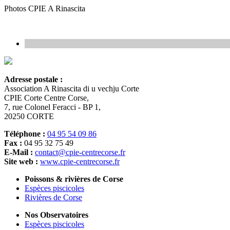
Photos CPIE A Rinascita
Adresse postale :
Association A Rinascita di u vechju Corte
CPIE Corte Centre Corse,
7, rue Colonel Feracci - BP 1,
20250 CORTE
Téléphone :
04 95 54 09 86
Fax :
04 95 32 75 49
E-Mail :
contact@cpie-centrecorse.fr
Site web :
www.cpie-centrecorse.fr
Poissons & rivières de Corse
Espèces piscicoles
Rivières de Corse
Nos Observatoires
Espèces piscicoles