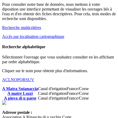
Pour consulter notre base de données, nous mettons à votre
diposition une interface permettant de visualiser les ouvrages liés à
l'eau et d'en obtenir des fiches descriptives. Pour cela, trois modes de
recherche sont disponibles.
Recherche multicritères
Accès par localisation cartographique
Recherche alphabétique
Sélectionner l'ouvrage que vous souhaitez consulter en les affichant
par ordre alphabétique.
Cliquer sur le nom pour obtenir plus d'informations.
A
C
L
N
O
P
Q
R
S
U
V
A Matra Sutanaccia
Canal d'irrigation
France/Corse
A matre Lozzi
Canal d'irrigation
France/Corse
A piova di u paese
Canal d'irrigation
France/Corse
Adresse postale :
Association A Rinascita di u vechju Corte