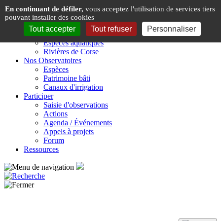
Panneau de gestion des cookies
En continuant de défiler,
vous acceptez l'utilisation de services tiers
pouvant installer des cookies
Présentation
Tout accepter
Tout refuser
Personnaliser
Espèces & Rivières de Corse
Espèces aquatiques
Rivières de Corse
Nos Observatoires
Espèces
Patrimoine bâti
Canaux d'irrigation
Participer
Saisie d'observations
Actions
Agenda / Événements
Appels à projets
Forum
Ressources